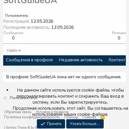
SoftGuideUA
Пользователь
Регистрация
12.05.2026
Последняя активность
12.05.2026
Сообщения
Реакции
0
0
Найти
Сообщения в профиле
Недавняя активность
Контент
В профиле SoftGuideUA пока нет ни одного сообщения.
На данном сайте используются cookie-файлы, чтобы
персонализировать контент и сохранить Ваш вход в
Пользователи
систему, если Вы зарегистрируетесь.
Продолжая использовать этот сайт, Вы соглашаетесь на
Обратная связь
Условия и правила
использование наших cookie-файлов.
Политика конфиденциальности
Помощь
Главная
R
S
Принять
Узнать больше....
S
|
Xenforo Theme
© by ©XenTR