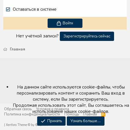
Оставаться в системе
Войти
Нет учётной записи?
Зарегистрируйтесь сейчас
Главная
На данном сайте используются cookie-файлы, чтобы
персонализировать контент и сохранить Ваш вход в
систему, если Вы зарегистрируетесь.
Продолжая использовать этот сайт, Вы соглашаетесь на
Обратная связь
Условия и правила
использование наших cookie-файлов.
Политика конфиденциальности
Помощь
Главная
R
S
Принять
Узнать больше....
S
|
Xenforo Theme
© by ©XenTR