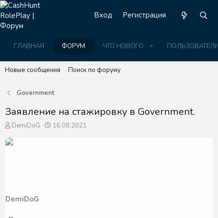
Вход
Регистрация
ГЛАВНАЯ
ФОРУМ
ЧТО НОВОГО
ПОЛЬЗОВАТЕЛ
Новые сообщения
Поиск по форуму
Government
Заявление на стажировку в Government.
А
Д
DemiDoG
16.08.2021
в
а
т
т
о
а
р
н
т
а
е
ч
м
а
ы
л
DemiDoG
а